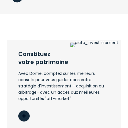
Nous nous engageons à optimiser votre temps de
recherche tout en respectant vos objectifs. Nous
accordons une attention particulière à l'adhésion de
vos collaborateurs.
Constituez
votre patrimoine
Avec Dôme, comptez sur les meilleurs
conseils pour vous guider dans votre
stratégie d'investissement - acquisition ou
arbitrage- avec un accès aux meilleures
opportunités "off-market"
Nous facilitons les transactions de gré à gré,