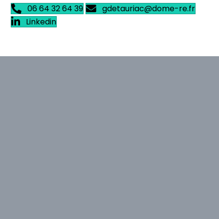
06 64 32 64 39
gdetauriac@dome-re.fr
Linkedin