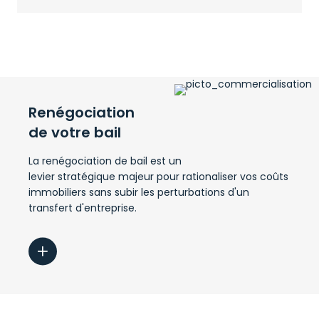
en mettant directement en relation
investisseurs et propriétaires
Renégociation
de votre bail
La renégociation de bail est un
levier stratégique majeur pour rationaliser vos coûts
immobiliers sans subir les perturbations d'un
transfert d'entreprise.
Nous analysons vos engagements actuels, évaluons
les valeurs réelles du marché et menons les
négociations pour obtenir des économies
immédiates tout en sécurisant vos clauses