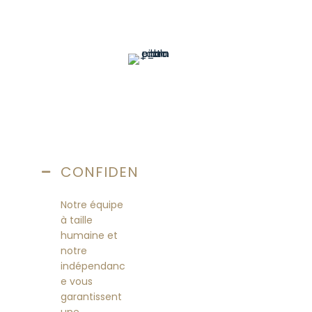
La garantie Dôme
Notre but : vous faire gagner un temps précieux. Nous
nous occupons de tout.
CONFIDENTIALITÉ
Notre équipe
à taille
humaine et
notre
indépendanc
e vous
garantissent