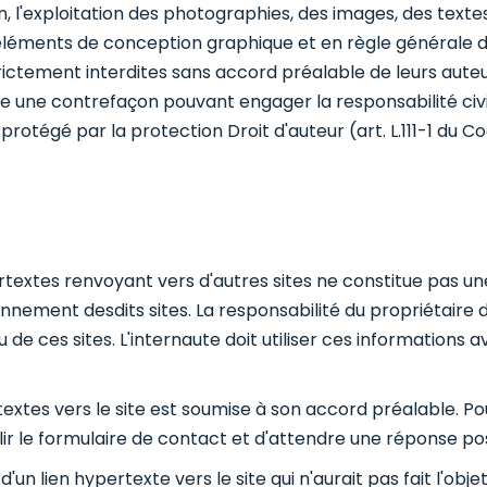
ion, l'exploitation des photographies, des images, des texte
léments de conception graphique et en règle générale d
trictement interdites sans accord préalable de leurs aute
ue une contrefaçon pouvant engager la responsabilité civ
protégé par la protection Droit d'auteur (art. L.111-1 du C
textes renvoyant vers d'autres sites ne constitue pas une
nement desdits sites. La responsabilité du propriétaire du
e ces sites. L'internaute doit utiliser ces informations 
textes vers le site est soumise à son accord préalable. Pou
lir le formulaire de contact et d'attendre une réponse pos
d'un lien hypertexte vers le site qui n'aurait pas fait l'obj